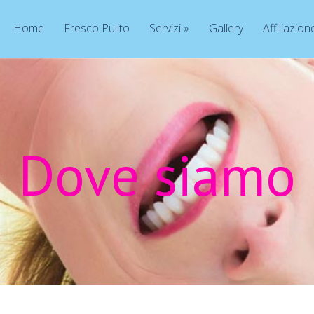
Home
Fresco Pulito
Servizi
»
Gallery
Affiliazion
Dove siamo