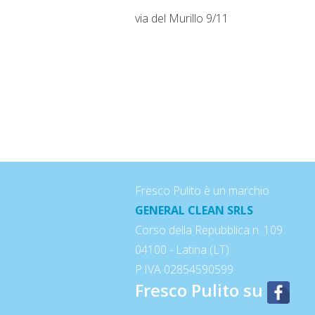
via del Murillo 9/11
Fresco Pulito è un marchio
GENERAL CLEAN SRLS
Corso della Repubblica n. 109
04100 - Latina (LT)
P.IVA 02854590599
Fresco Pulito su