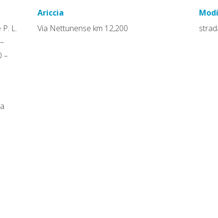
Ariccia
Mod
 P. L.
Via Nettunense km 12,200
strad
 –
0 –
ia